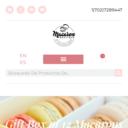
1(702)7289447
EN
0
ES
Gift Box of 12 Macarons