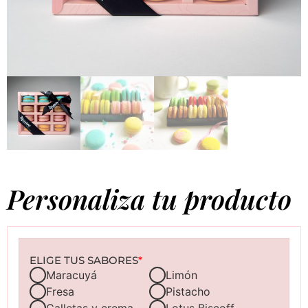
Personaliza tu producto
ELIGE TUS SABORES
*
Maracuyá
Limón
Fresa
Pistacho
Galletas y crema
Lotus Biscoff