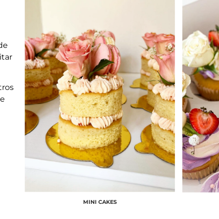
de
itar
tros
te
MINI CAKES