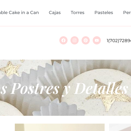
ble Cake in a Can
Cajas
Torres
Pasteles
Per
1(702)7289
 Postres y Detalles